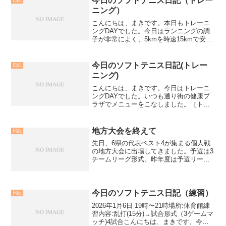
今日のソフトテニス日記（トレー
日記
ニング）
こんにちは、まきです。本日もトレーニ
ングDAYでした。今日はランニングの調
子が非常によく、5kmを時速15kmで安定
して走ることができました。【本日のト
レーニング内容】・柔軟トレーニング・
腕立て伏せ 50回・ランニング 5km（時速
今日のソフトテニス日記(トレー
日記
15km...
ニング)
こんにちは、まきです。今日はトレーニ
ングDAYでした。いつも通り街の健康プ
ラザでメニューをこなしました。［トレ
ーニング内容］・柔軟トレーニング・腕
立て伏せ50回・ランニング5キロ（時速15
キロ)毎度トレーニング後は抜け殻のよう
地方大会を終えて
日記
になってしまい...
先日、6県の代表ベスト4が集まる個人戦
の地方大会に出場してきました。予選は3
チームリーグ形式。昨年度は予選リーグ
敗退でしたが、今年はなんとリーグを突
破することができました。そして結果は
――地方大会ベスト8。自分の中では過去
最高の成績です。今...
今日のソフトテニス日記（練習）
日記
2026年1月6日 19時〜21時場所:体育館練
習内容:乱打(15分)→試合形式（3ゲームマ
ッチ)4試合こんにちは、まきです。今日