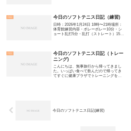
は町の社会人のみを集めての練習会でし
た。結果は3勝1敗。一敗がくやしい、、
全体的にフォアハンドストロークは球
が...
今日のソフトテニス日記（練習)
日記
日時：2026年1月24日 18時〜21時場所：
体育館練習内容・ボレーボレー10分・シ
ョート乱打5分・乱打（ストレート）15
分・試合形式（5ゲームマッチ）4試合本
日は自分のクラブチームでの練習でし
た。今日は後衛が多かったので、ダブル
後衛やダ...
今日のソフトテニス日記（トレー
日記
ニング)
こんにちは、無事旅行から帰ってきまし
た。いっぱい食べて飲んだので帰ってき
てすぐに健康プラザでトレーニングを行
いました。今日のトレーニング・柔軟ト
レーニング・腕立て伏せ50回・ランニン
グマシン5キロ（時速15キロ)・10分間腹
筋トレーニング（...
今日のソフトテニス日記(練習)